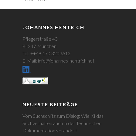
JOHANNES HENTRICH
Pflegerstraße 40
81247 München
Tel: ++49 170 3203612
E-Mail: info@johannes-hentrich.net
NEUESTE BEITRÄGE
Vom Suchschlitz zum Dialog: Wie KI das
Suchverhalten auch in der Technischen
Dokumentation verändert