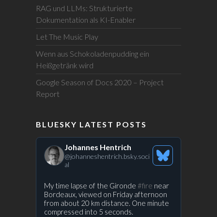
RAG und LLMs: Strukturierte
Dokumentation als KI-Enabler
Let The Music Play
Wenn aus Schokoladenpudding ein
Heißgetränk wird
Google Season of Docs 2020 – Project
Report
BLUESKY LATEST POSTS
Johannes Hentrich
@
johanneshentrich.bsky.soci
See
al
Bluesky
Profile
View
My time lapse of the Gironde
#fire
near
Bordeaux, viewed on Friday afternoon
post
from about 20 km distance. One minute
by
compressed into 5 seconds.
Prof.