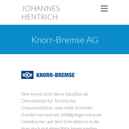
JOHANNES
HENTRICH
Knorr-Bremse AG
Wer kennt nicht diese Situation als
Dienstleister für Technische
Dokumentation: man stellt sich beim
Kunden vor und wie zufällig liegen ein paar
Handbücher auf dem Schreibtisch, in die
man doch mal einen Blick hinein werfen