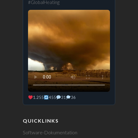
#GlobalHeating
Stefan
Rahmstorf
on
Bluesky
1.255
455
31
36
QUICKLINKS
Software-Dokumentation