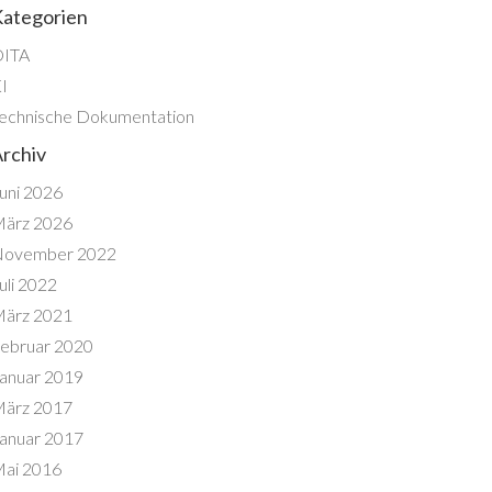
ategorien
DITA
I
echnische Dokumentation
rchiv
uni 2026
ärz 2026
ovember 2022
uli 2022
ärz 2021
ebruar 2020
anuar 2019
ärz 2017
anuar 2017
ai 2016