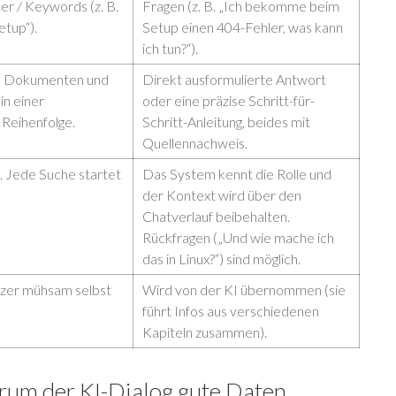
er / Keywords (z. B.
Fragen (z. B. „Ich bekomme beim
etup“).
Setup einen 404-Fehler, was kann
ich tun?“).
on Dokumenten und
Direkt ausformulierte Antwort
in einer
oder eine präzise Schritt-für-
Reihenfolge.
Schritt-Anleitung, beides mit
Quellennachweis.
t. Jede Suche startet
Das System kennt die Rolle und
der Kontext wird über den
Chatverlauf beibehalten.
Rückfragen („Und wie mache ich
das in Linux?“) sind möglich.
zer mühsam selbst
Wird von der KI übernommen (sie
führt Infos aus verschiedenen
Kapiteln zusammen).
um der KI-Dialog gute Daten