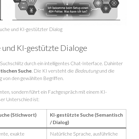
che und KI-gestützter Dialog
 und KI-gestützte Dialoge
chschlitz durch ein intelligentes Chat-Interface. Dahinter
tischen Suche
. Die KI versteht die
Bedeutung
und die
gig von den gewählten Begriffen.
ten, sondern führt ein Fachgespräch mit einem KI-
er Unterschied ist:
uche (Stichwort)
KI-gestützte Suche (Semantisch
/ Dialog)
nte, exakte
Natürliche Sprache, ausführliche