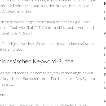
K
rhält 42 Treffer. Mühsam muss der Nutzer sich durch die
e Antwort zu finden.
K
ondern mehr oder weniger immer noch der Status Quo. Doch
T
 durch Tools wie ChatGPT, Gemini und Co. radikal verändert.
A
n direkt die
Antwort
.
J
 Paradigmenwechsel: Sie wandelt sich von einer statischen
M
tützten Dialog.
N
r klassischen Keyword-Suche
J
M
n basiert meist auf einem rein syntaktischen Abgleich von
F
on kryptischen Suchoperatoren. Das bedeutet: Das System
J
eingibt.
M
J
en:
M
g fehlgeschlagen“ ein, der Technische Redakteur hat im