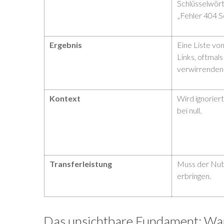
Schlüsselwört
„Fehler 404 S
Ergebnis
Eine Liste v
Links, oftmals 
verwirrenden 
Kontext
Wird ignorier
bei null.
Transferleistung
Muss der Nut
erbringen.
Das unsichtbare Fundament: War