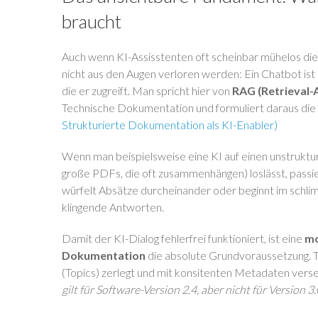
braucht
Auch wenn KI-Assisstenten oft scheinbar mühelos die 
nicht aus den Augen verloren werden: Ein Chatbot ist
die er zugreift. Man spricht hier von
RAG (Retrieval
Technische Dokumentation und formuliert daraus die 
Strukturierte Dokumentation als KI-Enabler)
Wenn man beispielsweise eine KI auf einen unstruktur
große PDFs, die oft zusammenhängen) loslässt, passie
würfelt Absätze durcheinander oder beginnt im schlimms
klingende Antworten.
Damit der KI-Dialog fehlerfrei funktioniert, ist eine
mo
Dokumentation
die absolute Grundvoraussetzung. T
(Topics) zerlegt und mit konsitenten Metadaten verse
gilt für Software-Version 2.4, aber nicht für Version 3.0