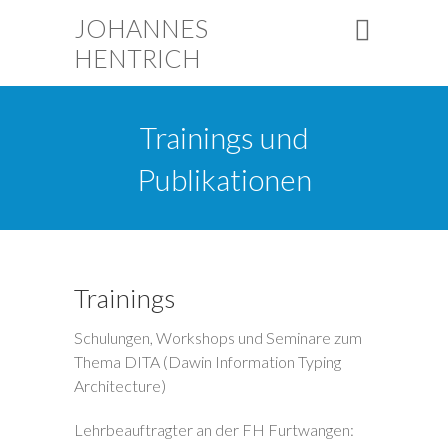
JOHANNES
HENTRICH
Trainings und
Publikationen
Trainings
Schulungen, Workshops und Seminare zum
Thema DITA (Dawin Information Typing
Architecture)
Lehrbeauftragter an der FH Furtwangen: