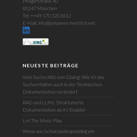
Pflegerstraße 40
81247 München
Tel: ++49 170 3203612
E-Mail: info@johannes-hentrich.net
NEUESTE BEITRÄGE
Vom Suchschlitz zum Dialog: Wie KI das
Suchverhalten auch in der Technischen
Dokumentation verändert
RAG und LLMs: Strukturierte
Dokumentation als KI-Enabler
Let The Music Play
Wenn aus Schokoladenpudding ein