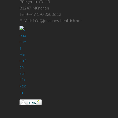
Pflegerstraße 40
81247 München
Tel: ++49 170 3203612
E-Mail: info@johannes-hentrich.net