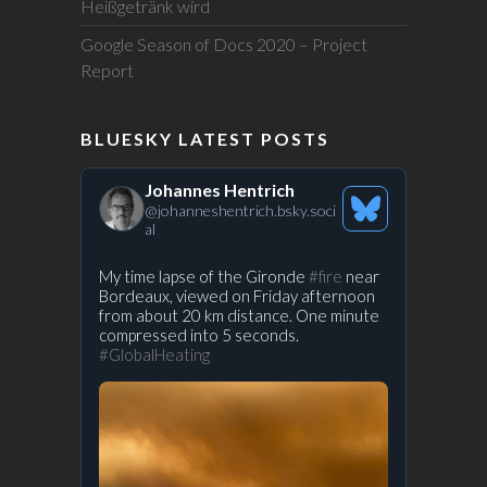
Heißgetränk wird
Google Season of Docs 2020 – Project
Report
BLUESKY LATEST POSTS
Johannes Hentrich
@
johanneshentrich.bsky.soci
See
al
Bluesky
Profile
View
My time lapse of the Gironde
#fire
near
Bordeaux, viewed on Friday afternoon
post
from about 20 km distance. One minute
by
compressed into 5 seconds.
Prof.
#GlobalHeating
Stefan
Rahmstorf
on
Bluesky