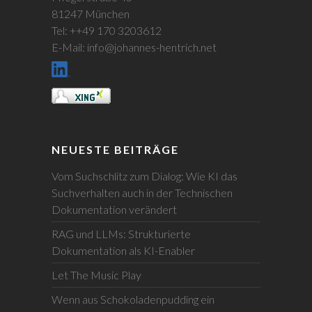
81247 München
Tel: ++49 170 3203612
E-Mail: info@johannes-hentrich.net
NEUESTE BEITRÄGE
Vom Suchschlitz zum Dialog: Wie KI das
Suchverhalten auch in der Technischen
Dokumentation verändert
RAG und LLMs: Strukturierte
Dokumentation als KI-Enabler
Let The Music Play
Wenn aus Schokoladenpudding ein